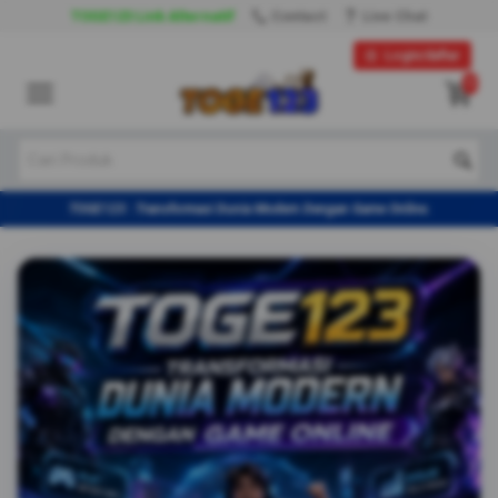
TOGE123 Link Alternatif
Contact
Live Chat
Login/daftar
0
TOGE123 : Transformasi Dunia Modern Dengan Game Online.