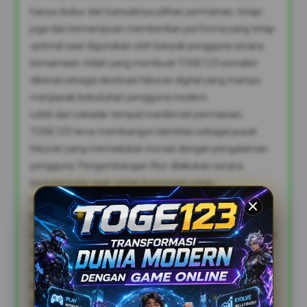
hanya diukur dari banyaknya pilihan permainan, tetapi
juga dari kemampuan memberikan performa yang tetap
optimal saat digunakan oleh banyak pengguna secara
bersamaan. Inilah yang membuat TOGE123 semakin
dikenal sebagai destinasi hiburan digital yang mampu
menjawab kebutuhan pengguna modern.
Lebih dari sekadar tempat menikmati permainan,
TOGE123 terus membangun identitas sebagai pusat
hiburan yang memadukan inovasi dengan pengalaman
pengguna. Pengembangan fitur dilakukan secara
berkelanjutan agar setiap kunjungan selalu
menghadirkan sesuatu yang baru untuk dieksplorasi.
Desain antarmuka yang elegan, sistem yang adaptif,
serta pembaruan konten yang konsisten menjadi fondasi
utama dalam menjaga kualitas layanan. Dengan
memanfaatkan teknologi terkini dan fokus pada
kepuasan pengguna, TOGE123 berhasil menciptakan
suasana hiburan yang terasa dinamis, cepat, dan penuh