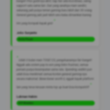
banget! Fitur guild-nya aktif, tiap hari ada koordinasi, saling
support satu sama lain. Dari yang awalnya main sendiri,
sekarang jadi punya temen gaming baru lebih dari 30 orang.
General gaming jadi jauh lebih seru kalau dimainkan bareng
tim yang kompak kayak gini!
Joko Suryanto
Daily Player
Udah 3 bulan main TOGE123, pengeluarannya fair banget!
Nggak ada sistem pay-to-win yang bikin frustrasi, semua
pemain punya kesempatan sama rata. Spending sedikit pun
udah bisa menikmati semua konten general gaming-nya
secara maksimal. Bener-bener worth it, nggak kayak platform
lain yang terus-terusan minta top up buat bisa kompetitif!
Lukman Hakim
VIP Member