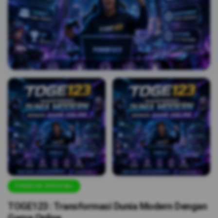
TOGE123 OFFICIAL
TOGE123 : Transformasi Dunia Modern Dengan